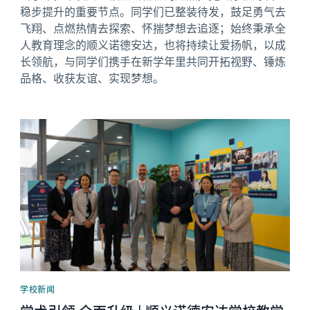
稳步提升的重要节点。同学们已整装待发，鼓足勇气去
飞翔、点燃热情去探索、怀揣梦想去追逐；始终秉承全
人教育理念的顺义诺德安达，也将持续让爱扬帆，以成
长领航，与同学们携手在新学年里共同开拓视野、锤炼
品格、收获友谊、实现梦想。
News image
学校新闻