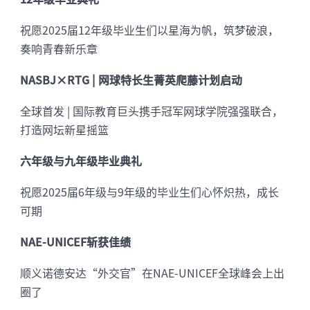
祝愿2025届12年级毕业生们以星海为帆，筑梦破浪，
奏响青春新乐章
NASBJ×RTG | 网球特长生菁英爬藤计划启动
全球首发 | 国际教育巨头携手冠军网球学院强强联合，
打造网坛新星摇篮
六年级与九年级毕业典礼
祝愿2025届6年级与9年级的毕业生们心怀炽热，成长
可期
NAE-UNICEF斩获佳绩
顺义诺德安达“外交官”在NAE-UNICEF全球峰会上出
圈了