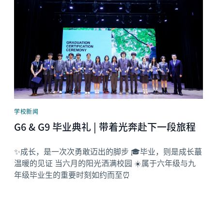
学校新闻
G6 & G9 毕业典礼 | 带着光奔赴下一段旅程
✨成长，是一次次勇敢迈出的脚步 🎓毕业，则是成长蕞
温暖的见证 当六月的阳光洒满校园 ☀️属于六年级与九
年级毕业生的重要时刻如约而至⏰